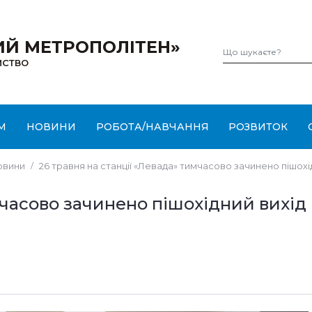
ИЙ МЕТРОПОЛІТЕН»
МСТВО
М
НОВИНИ
РОБОТА/НАВЧАННЯ
РОЗВИТОК
овини
26 травня на станції «Левада» тимчасово зачинено пішохі
имчасово зачинено пішохідний вихі