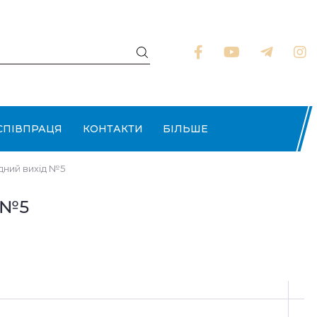
СПІВПРАЦЯ
КОНТАКТИ
БІЛЬШЕ
дний вихід №5
д №5