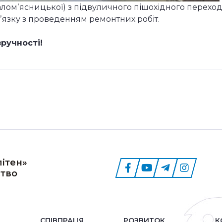
. Маломʼясницької) з підвуличного пішохідного перехо
вʼязку з проведенням ремонтних робіт.
ручності!
ітен»
тво
СПІВПРАЦЯ
РОЗВИТОК
К